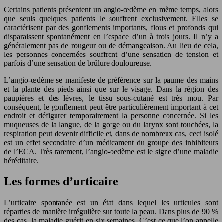
Certains patients présentent un angio-œdème en même temps, alors
que seuls quelques patients le souffrent exclusivement. Elles se
caractérisent par des gonflements importants, flous et profonds qui
disparaissent spontanément en l’espace d’un à trois jours. Il n’y a
généralement pas de rougeur ou de démangeaison. Au lieu de cela,
les personnes concernées souffrent d’une sensation de tension et
parfois d’une sensation de brûlure douloureuse.
L’angio-œdème se manifeste de préférence sur la paume des mains
et la plante des pieds ainsi que sur le visage. Dans la région des
paupières et des lèvres, le tissu sous-cutané est très mou. Par
conséquent, le gonflement peut être particulièrement important à cet
endroit et défigurer temporairement la personne concernée. Si les
muqueuses de la langue, de la gorge ou du larynx sont touchées, la
respiration peut devenir difficile et, dans de nombreux cas, ceci isolé
est un effet secondaire d’un médicament du groupe des inhibiteurs
de l’ECA. Très rarement, l’angio-oedème est le signe d’une maladie
héréditaire.
Les formes d’urticaire
L’urticaire spontanée est un état dans lequel les urticules sont
réparties de manière irrégulière sur toute la peau. Dans plus de 90 %
des cas, la maladie guérit en six semaines. C’est ce que l’on appelle