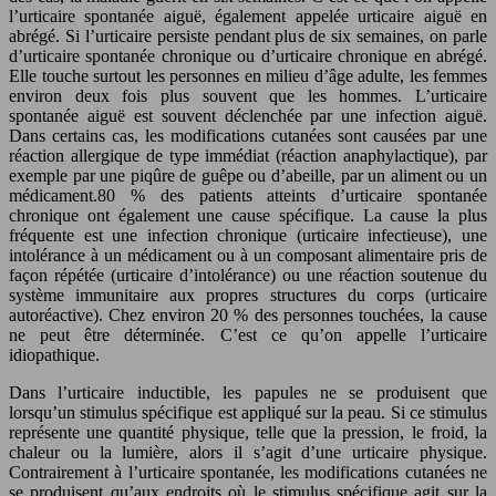
l’urticaire spontanée aiguë, également appelée urticaire aiguë en
abrégé. Si l’urticaire persiste pendant plus de six semaines, on parle
d’urticaire spontanée chronique ou d’urticaire chronique en abrégé.
Elle touche surtout les personnes en milieu d’âge adulte, les femmes
environ deux fois plus souvent que les hommes. L’urticaire
spontanée aiguë est souvent déclenchée par une infection aiguë.
Dans certains cas, les modifications cutanées sont causées par une
réaction allergique de type immédiat (réaction anaphylactique), par
exemple par une piqûre de guêpe ou d’abeille, par un aliment ou un
médicament.80 % des patients atteints d’urticaire spontanée
chronique ont également une cause spécifique. La cause la plus
fréquente est une infection chronique (urticaire infectieuse), une
intolérance à un médicament ou à un composant alimentaire pris de
façon répétée (urticaire d’intolérance) ou une réaction soutenue du
système immunitaire aux propres structures du corps (urticaire
autoréactive). Chez environ 20 % des personnes touchées, la cause
ne peut être déterminée. C’est ce qu’on appelle l’urticaire
idiopathique.
Dans l’urticaire inductible, les papules ne se produisent que
lorsqu’un stimulus spécifique est appliqué sur la peau. Si ce stimulus
représente une quantité physique, telle que la pression, le froid, la
chaleur ou la lumière, alors il s’agit d’une urticaire physique.
Contrairement à l’urticaire spontanée, les modifications cutanées ne
se produisent qu’aux endroits où le stimulus spécifique agit sur la