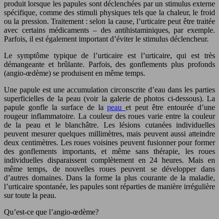
produit lorsque les papules sont déclenchées par un stimulus externe
spécifique, comme des stimuli physiques tels que la chaleur, le froid
ou la pression. Traitement : selon la cause, l’urticaire peut être traitée
avec certains médicaments – des antihistaminiques, par exemple.
Parfois, il est également important d’éviter le stimulus déclencheur.
Le symptôme typique de l’urticaire est l’urticaire, qui est très
démangeante et brûlante. Parfois, des gonflements plus profonds
(angio-œdème) se produisent en même temps.
Une papule est une accumulation circonscrite d’eau dans les parties
superficielles de la peau (voir la galerie de photos ci-dessous). La
papule gonfle la surface de la
peau
et peut être entourée d’une
rougeur inflammatoire. La couleur des roues varie entre la couleur
de la peau et le blanchâtre. Les lésions cutanées individuelles
peuvent mesurer quelques millimètres, mais peuvent aussi atteindre
deux centimètres. Les roues voisines peuvent fusionner pour former
des gonflements importants, et même sans thérapie, les roues
individuelles disparaissent complètement en 24 heures. Mais en
même temps, de nouvelles roues peuvent se développer dans
d’autres domaines. Dans la forme la plus courante de la maladie,
l’urticaire spontanée, les papules sont réparties de manière irrégulière
sur toute la peau.
Qu’est-ce que l’angio-œdème?